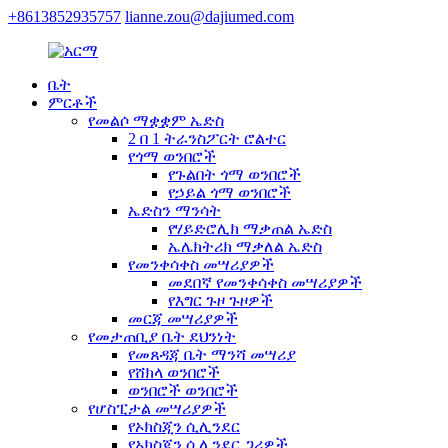
+8613852935757
lianne.zou@dajiumed.com
ቤት
ምርቶች
የመልሶ ማቋቋም ኤድስ
2 በ 1 ትራንስፖርት ሮልተር
የጎማ ወንበሮች
የጉልበት ጎማ ወንበሮች
የኃይል ጎማ ወንበሮች
ኤድስን ማንሳት
የሃይድሮሊክ ማቃጠል ኤድስ
ኤሌክትሪክ ማቃለል ኤድስ
የመንቀሳቀስ መሣሪያዎች
መደበኛ የመንቀሳቀስ መሣሪያዎች
የእግር ጉዞ ጉዞዎች
መርጃ መሣሪያዎች
የመታጠቢያ ቤት ደህንነት
የመጸዳጃ ቤት ማንሻ መሣሪያ
የሸክላ ወንበሮች
ወንበሮች ወንበሮች
የሆስፒታል መሣሪያዎች
የኦክስጂን ሲሊንደር
የኦክስጂን ሲሊንደር ጋሪዎች