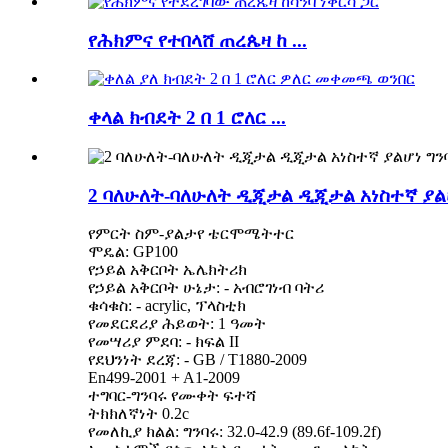
የሕክምና የተበላሸ ጠረጴዛ ከ ...
ቀላል ክብደት 2 በ 1 ሮለር ...
2 ባለሁለት-ባለሁለት ዲጂታል ዲጂታል አነስተኛ ያል
የምርት ስም-ያልታየ ቴርሞሜትተር
ሞዴል: GP100
የኃይል አቅርቦት ኤሌክትሪክ
የኃይል አቅርቦት ሁኔታ: - አብሮገነብ ባትሪ
ቁሳቁስ: - acrylic, ፕላስቲክ
የመደርደሪያ ሕይወት: 1 ዓመት
የመሣሪያ ምደባ: - ክፍል II
የደህንነት ደረጃ: - GB / T1880-2009
En499-2001 + A1-2009
ተግባር-ግንባሩ የሙቀት ፍተሻ
ትክክለኛነት 0.2c
የመለኪያ ክልል: ግንባሩ: 32.0-42.9 (89.6f-109.2f)