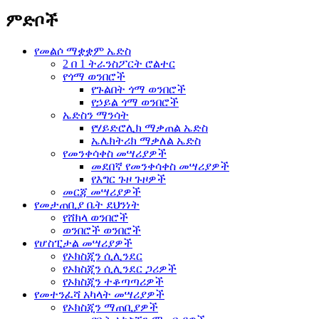
ምድቦች
የመልሶ ማቋቋም ኤድስ
2 በ 1 ትራንስፖርት ሮልተር
የጎማ ወንበሮች
የጉልበት ጎማ ወንበሮች
የኃይል ጎማ ወንበሮች
ኤድስን ማንሳት
የሃይድሮሊክ ማቃጠል ኤድስ
ኤሌክትሪክ ማቃለል ኤድስ
የመንቀሳቀስ መሣሪያዎች
መደበኛ የመንቀሳቀስ መሣሪያዎች
የእግር ጉዞ ጉዞዎች
መርጃ መሣሪያዎች
የመታጠቢያ ቤት ደህንነት
የሸክላ ወንበሮች
ወንበሮች ወንበሮች
የሆስፒታል መሣሪያዎች
የኦክስጂን ሲሊንደር
የኦክስጂን ሲሊንደር ጋሪዎች
የኦክስጂን ተቆጣጣሪዎች
የመተንፈሻ አካላት መሣሪያዎች
የኦክስጂን ማጠቢያዎች