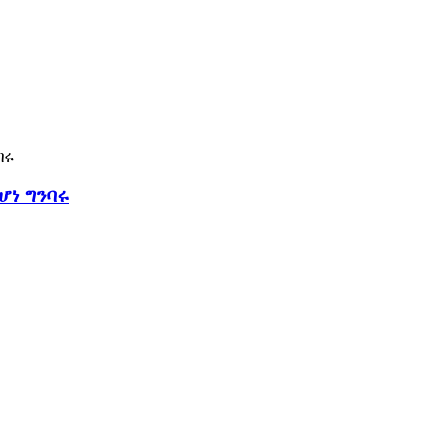
ሆነ ግንባሩ