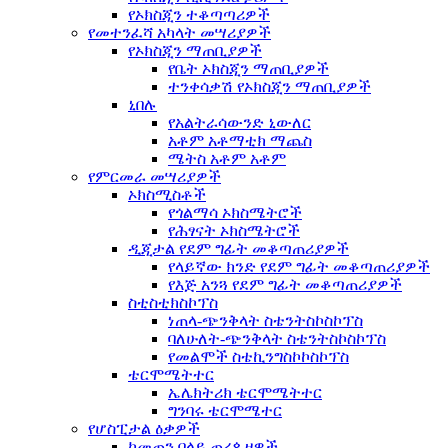
የኦክስጂን ተቆጣጣሪዎች
የመተንፈሻ አካላት መሣሪያዎች
የኦክስጂን ማጠቢያዎች
የቤት ኦክስጂን ማጠቢያዎች
ተንቀሳቃሽ የኦክስጂን ማጠቢያዎች
ኒበሉ
የአልትራሳውንድ ኒውለር
አቶም አቶማቲክ ማጨስ
ሜትስ አቶም አቶም
የምርመራ መሣሪያዎች
ኦክስሚስቶች
የጎልማሳ ኦክስሜትሮች
የሕፃናት ኦክስሜትሮች
ዲጂታል የደም ግፊት መቆጣጠሪያዎች
የላይኛው ክንድ የደም ግፊት መቆጣጠሪያዎች
የእጅ አንጓ የደም ግፊት መቆጣጠሪያዎች
ስቲስቲክስኮፕስ
ነጠላ-ጭንቅላት ስቴንትስኮስኮፕስ
ባለሁለት-ጭንቅላት ስቴንትስኮስኮፕስ
የመልሞች ስቴኪንግስኮኮስኮፕስ
ቴርሞሜትተር
ኤሌክትሪክ ቴርሞሜትተር
ግንባሩ ቴርሞሜተር
የሆስፒታል ዕቃዎች
ከመጠን በላይ ጠረጴዛዎች