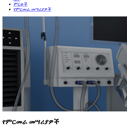
ምርቶች
የምርመራ መሣሪያዎች
የምርመራ መሣሪያዎች