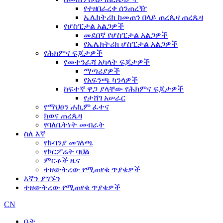
የተዘበራረቀ ሰንጠረዥ
ኤሌክትሪክ ከመጠን በላይ ጠረጴዛ ጠረጴዛ
የሆስፒታል አልጋዎች
መደበኛ የሆስፒታል አልጋዎች
የኤሌክትሪክ ሆስፒታል አልጋዎች
የሕክምና ፍጆታዎች
የመተንፈሻ አካላት ፍጆታዎች
ማጣሪያዎች
የአፍንጫ ካንላዎች
ከፍተኛ ዋጋ ያላቸው የሕክምና ፍጆታዎች
የታሸገ አሠራር
የማህፀን ሐኪም ፈተና
ክወና ጠረጴዛ
የባለቤትነት መብራት
ስለ እኛ
የኩባንያ መገለጫ
የኮርፖሬት ባህል
ምርቶች ዜና
ተዘውትረው የሚጠየቁ ጥያቄዎች
እኛን ያግኙን
ተዘውትረው የሚጠየቁ ጥያቄዎች
CN
ቤት