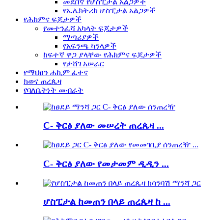
መደበኛ የሆስፒታል አልጋዎች
የኤሌክትሪክ ሆስፒታል አልጋዎች
የሕክምና ፍጆታዎች
የመተንፈሻ አካላት ፍጆታዎች
ማጣሪያዎች
የአፍንጫ ካንላዎች
ከፍተኛ ዋጋ ያላቸው የሕክምና ፍጆታዎች
የታሸገ አሠራር
የማህፀን ሐኪም ፈተና
ክወና ጠረጴዛ
የባለቤትነት መብራት
C- ቅርፅ ያለው መሠረት ጠረጴዛ ...
C- ቅርፅ ያለው የመታመም ዲዲን ...
ሆስፒታል ከመጠን በላይ ጠረጴዛ ከ ...