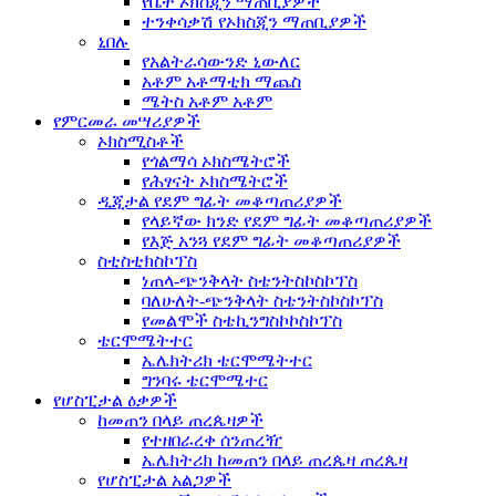
የቤት ኦክስጂን ማጠቢያዎች
ተንቀሳቃሽ የኦክስጂን ማጠቢያዎች
ኒበሉ
የአልትራሳውንድ ኒውለር
አቶም አቶማቲክ ማጨስ
ሜትስ አቶም አቶም
የምርመራ መሣሪያዎች
ኦክስሚስቶች
የጎልማሳ ኦክስሜትሮች
የሕፃናት ኦክስሜትሮች
ዲጂታል የደም ግፊት መቆጣጠሪያዎች
የላይኛው ክንድ የደም ግፊት መቆጣጠሪያዎች
የእጅ አንጓ የደም ግፊት መቆጣጠሪያዎች
ስቲስቲክስኮፕስ
ነጠላ-ጭንቅላት ስቴንትስኮስኮፕስ
ባለሁለት-ጭንቅላት ስቴንትስኮስኮፕስ
የመልሞች ስቴኪንግስኮኮስኮፕስ
ቴርሞሜትተር
ኤሌክትሪክ ቴርሞሜትተር
ግንባሩ ቴርሞሜተር
የሆስፒታል ዕቃዎች
ከመጠን በላይ ጠረጴዛዎች
የተዘበራረቀ ሰንጠረዥ
ኤሌክትሪክ ከመጠን በላይ ጠረጴዛ ጠረጴዛ
የሆስፒታል አልጋዎች