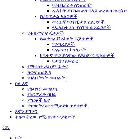
የተዘበራረቀ ሰንጠረዥ
ኤሌክትሪክ ከመጠን በላይ ጠረጴዛ ጠረጴዛ
የሆስፒታል አልጋዎች
መደበኛ የሆስፒታል አልጋዎች
የኤሌክትሪክ ሆስፒታል አልጋዎች
የሕክምና ፍጆታዎች
የመተንፈሻ አካላት ፍጆታዎች
ማጣሪያዎች
የአፍንጫ ካንላዎች
ከፍተኛ ዋጋ ያላቸው የሕክምና ፍጆታዎች
የታሸገ አሠራር
የማህፀን ሐኪም ፈተና
ክወና ጠረጴዛ
የባለቤትነት መብራት
ስለ እኛ
የኩባንያ መገለጫ
የኮርፖሬት ባህል
ምርቶች ዜና
ተዘውትረው የሚጠየቁ ጥያቄዎች
እኛን ያግኙን
ተዘውትረው የሚጠየቁ ጥያቄዎች
CN
ቤት