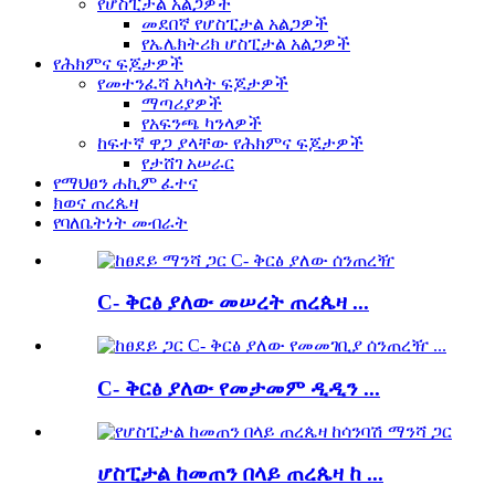
የሆስፒታል አልጋዎች
መደበኛ የሆስፒታል አልጋዎች
የኤሌክትሪክ ሆስፒታል አልጋዎች
የሕክምና ፍጆታዎች
የመተንፈሻ አካላት ፍጆታዎች
ማጣሪያዎች
የአፍንጫ ካንላዎች
ከፍተኛ ዋጋ ያላቸው የሕክምና ፍጆታዎች
የታሸገ አሠራር
የማህፀን ሐኪም ፈተና
ክወና ጠረጴዛ
የባለቤትነት መብራት
C- ቅርፅ ያለው መሠረት ጠረጴዛ ...
C- ቅርፅ ያለው የመታመም ዲዲን ...
ሆስፒታል ከመጠን በላይ ጠረጴዛ ከ ...