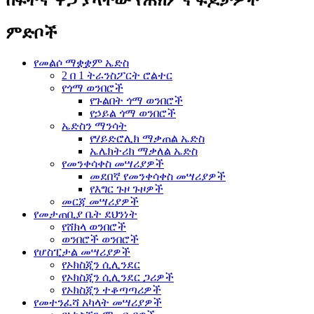
ምድቦች
የመልሶ ማቋቋም ኤድስ
2 በ 1 ትራንስፖርት ሮልተር
የጎማ ወንበሮች
የጉልበት ጎማ ወንበሮች
የኃይል ጎማ ወንበሮች
ኤድስን ማንሳት
የሃይድሮሊክ ማቃጠል ኤድስ
ኤሌክትሪክ ማቃለል ኤድስ
የመንቀሳቀስ መሣሪያዎች
መደበኛ የመንቀሳቀስ መሣሪያዎች
የእግር ጉዞ ጉዞዎች
መርጃ መሣሪያዎች
የመታጠቢያ ቤት ደህንነት
የሸክላ ወንበሮች
ወንበሮች ወንበሮች
የሆስፒታል መሣሪያዎች
የኦክስጂን ሲሊንደር
የኦክስጂን ሲሊንደር ጋሪዎች
የኦክስጂን ተቆጣጣሪዎች
የመተንፈሻ አካላት መሣሪያዎች