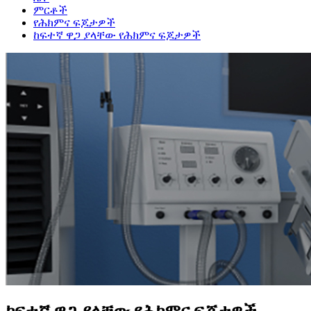
ምርቶች
የሕክምና ፍጆታዎች
ከፍተኛ ዋጋ ያላቸው የሕክምና ፍጆታዎች
ከፍተኛ ዋጋ ያላቸው የሕክምና ፍጆታዎች