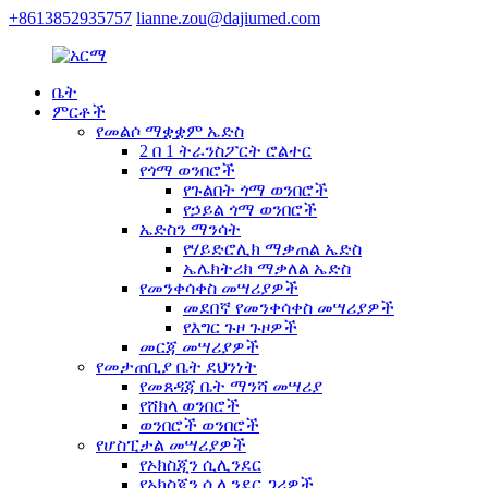
+8613852935757
lianne.zou@dajiumed.com
ቤት
ምርቶች
የመልሶ ማቋቋም ኤድስ
2 በ 1 ትራንስፖርት ሮልተር
የጎማ ወንበሮች
የጉልበት ጎማ ወንበሮች
የኃይል ጎማ ወንበሮች
ኤድስን ማንሳት
የሃይድሮሊክ ማቃጠል ኤድስ
ኤሌክትሪክ ማቃለል ኤድስ
የመንቀሳቀስ መሣሪያዎች
መደበኛ የመንቀሳቀስ መሣሪያዎች
የእግር ጉዞ ጉዞዎች
መርጃ መሣሪያዎች
የመታጠቢያ ቤት ደህንነት
የመጸዳጃ ቤት ማንሻ መሣሪያ
የሸክላ ወንበሮች
ወንበሮች ወንበሮች
የሆስፒታል መሣሪያዎች
የኦክስጂን ሲሊንደር
የኦክስጂን ሲሊንደር ጋሪዎች