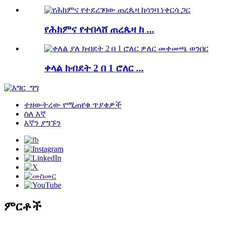
የሕክምና የተበላሸ ጠረጴዛ ከ ...
ቀላል ክብደት 2 በ 1 ሮለር ...
ተዘውትረው የሚጠየቁ ጥያቄዎች
ስለ እኛ
እኛን ያግኙን
ምርቶች