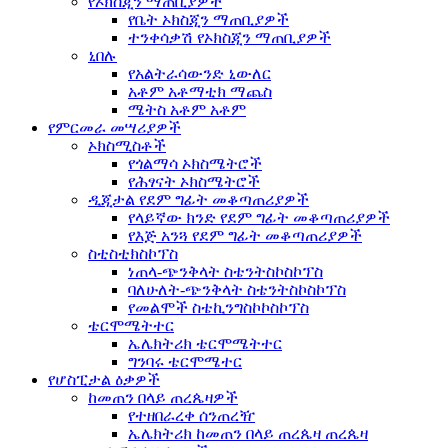
የኦክስጂን ማጠቢያዎች
የቤት ኦክስጂን ማጠቢያዎች
ተንቀሳቃሽ የኦክስጂን ማጠቢያዎች
ኒበሉ
የአልትራሳውንድ ኒውለር
አቶም አቶማቲክ ማጨስ
ሜትስ አቶም አቶም
የምርመራ መሣሪያዎች
ኦክስሚስቶች
የጎልማሳ ኦክስሜትሮች
የሕፃናት ኦክስሜትሮች
ዲጂታል የደም ግፊት መቆጣጠሪያዎች
የላይኛው ክንድ የደም ግፊት መቆጣጠሪያዎች
የእጅ አንጓ የደም ግፊት መቆጣጠሪያዎች
ስቲስቲክስኮፕስ
ነጠላ-ጭንቅላት ስቴንትስኮስኮፕስ
ባለሁለት-ጭንቅላት ስቴንትስኮስኮፕስ
የመልሞች ስቴኪንግስኮኮስኮፕስ
ቴርሞሜትተር
ኤሌክትሪክ ቴርሞሜትተር
ግንባሩ ቴርሞሜተር
የሆስፒታል ዕቃዎች
ከመጠን በላይ ጠረጴዛዎች
የተዘበራረቀ ሰንጠረዥ
ኤሌክትሪክ ከመጠን በላይ ጠረጴዛ ጠረጴዛ