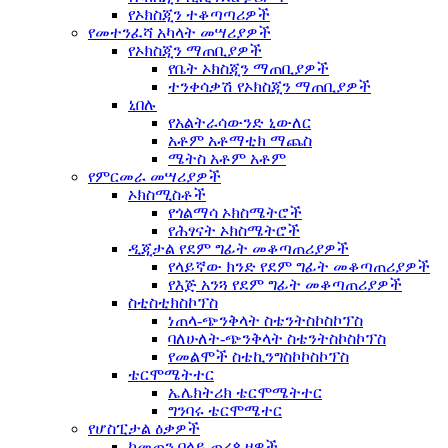
የኦክስጂን ተቆጣጣሪዎች
የመተንፈሻ አካላት መሣሪያዎች
የኦክስጂን ማጠቢያዎች
የቤት ኦክስጂን ማጠቢያዎች
ተንቀሳቃሽ የኦክስጂን ማጠቢያዎች
ኒበሉ
የአልትራሳውንድ ኒውለር
አቶም አቶማቲክ ማጨስ
ሜትስ አቶም አቶም
የምርመራ መሣሪያዎች
ኦክስሚስቶች
የጎልማሳ ኦክስሜትሮች
የሕፃናት ኦክስሜትሮች
ዲጂታል የደም ግፊት መቆጣጠሪያዎች
የላይኛው ክንድ የደም ግፊት መቆጣጠሪያዎች
የእጅ አንጓ የደም ግፊት መቆጣጠሪያዎች
ስቲስቲክስኮፕስ
ነጠላ-ጭንቅላት ስቴንትስኮስኮፕስ
ባለሁለት-ጭንቅላት ስቴንትስኮስኮፕስ
የመልሞች ስቴኪንግስኮኮስኮፕስ
ቴርሞሜትተር
ኤሌክትሪክ ቴርሞሜትተር
ግንባሩ ቴርሞሜተር
የሆስፒታል ዕቃዎች
ከመጠን በላይ ጠረጴዛዎች