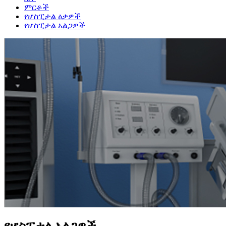
ምርቶች
የሆስፒታል ዕቃዎች
የሆስፒታል አልጋዎች
የሆስፒታል አልጋዎች