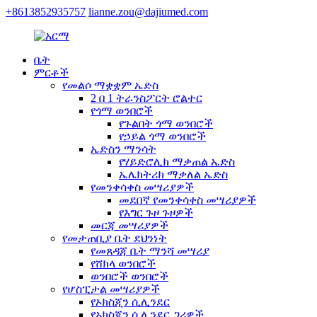
+8613852935757
lianne.zou@dajiumed.com
ቤት
ምርቶች
የመልሶ ማቋቋም ኤድስ
2 በ 1 ትራንስፖርት ሮልተር
የጎማ ወንበሮች
የጉልበት ጎማ ወንበሮች
የኃይል ጎማ ወንበሮች
ኤድስን ማንሳት
የሃይድሮሊክ ማቃጠል ኤድስ
ኤሌክትሪክ ማቃለል ኤድስ
የመንቀሳቀስ መሣሪያዎች
መደበኛ የመንቀሳቀስ መሣሪያዎች
የእግር ጉዞ ጉዞዎች
መርጃ መሣሪያዎች
የመታጠቢያ ቤት ደህንነት
የመጸዳጃ ቤት ማንሻ መሣሪያ
የሸክላ ወንበሮች
ወንበሮች ወንበሮች
የሆስፒታል መሣሪያዎች
የኦክስጂን ሲሊንደር
የኦክስጂን ሲሊንደር ጋሪዎች