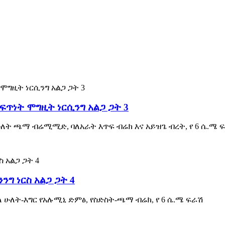
-ፍጥነት ሞግዚት ነርሲንግ አልጋ ጋት 3
 ሁለት ጫማ ብሬሚሚድ, ባለአራት እጥፍ ብሬክ እና አይዝጌ ብረት, የ 6 ሴ.ሜ 
ንግ ነርስ አልጋ ጋት 4
ባለ ሁለት-እግር የአሉሚኒ ድምፅ, የስድስት-ጫማ ብሬክ, የ 6 ሴ.ሜ ፍራሽ