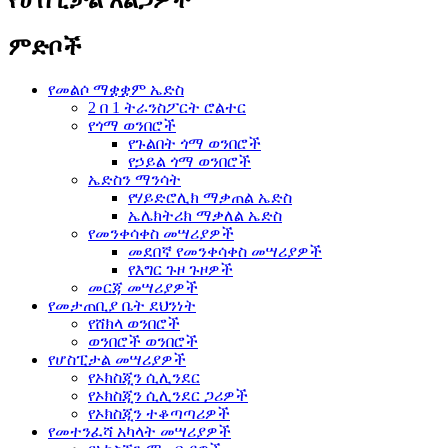
ምድቦች
የመልሶ ማቋቋም ኤድስ
2 በ 1 ትራንስፖርት ሮልተር
የጎማ ወንበሮች
የጉልበት ጎማ ወንበሮች
የኃይል ጎማ ወንበሮች
ኤድስን ማንሳት
የሃይድሮሊክ ማቃጠል ኤድስ
ኤሌክትሪክ ማቃለል ኤድስ
የመንቀሳቀስ መሣሪያዎች
መደበኛ የመንቀሳቀስ መሣሪያዎች
የእግር ጉዞ ጉዞዎች
መርጃ መሣሪያዎች
የመታጠቢያ ቤት ደህንነት
የሸክላ ወንበሮች
ወንበሮች ወንበሮች
የሆስፒታል መሣሪያዎች
የኦክስጂን ሲሊንደር
የኦክስጂን ሲሊንደር ጋሪዎች
የኦክስጂን ተቆጣጣሪዎች
የመተንፈሻ አካላት መሣሪያዎች