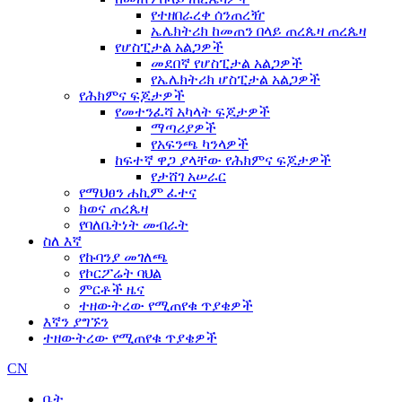
የተዘበራረቀ ሰንጠረዥ
ኤሌክትሪክ ከመጠን በላይ ጠረጴዛ ጠረጴዛ
የሆስፒታል አልጋዎች
መደበኛ የሆስፒታል አልጋዎች
የኤሌክትሪክ ሆስፒታል አልጋዎች
የሕክምና ፍጆታዎች
የመተንፈሻ አካላት ፍጆታዎች
ማጣሪያዎች
የአፍንጫ ካንላዎች
ከፍተኛ ዋጋ ያላቸው የሕክምና ፍጆታዎች
የታሸገ አሠራር
የማህፀን ሐኪም ፈተና
ክወና ጠረጴዛ
የባለቤትነት መብራት
ስለ እኛ
የኩባንያ መገለጫ
የኮርፖሬት ባህል
ምርቶች ዜና
ተዘውትረው የሚጠየቁ ጥያቄዎች
እኛን ያግኙን
ተዘውትረው የሚጠየቁ ጥያቄዎች
CN
ቤት