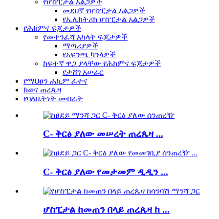
የሆስፒታል አልጋዎች
መደበኛ የሆስፒታል አልጋዎች
የኤሌክትሪክ ሆስፒታል አልጋዎች
የሕክምና ፍጆታዎች
የመተንፈሻ አካላት ፍጆታዎች
ማጣሪያዎች
የአፍንጫ ካንላዎች
ከፍተኛ ዋጋ ያላቸው የሕክምና ፍጆታዎች
የታሸገ አሠራር
የማህፀን ሐኪም ፈተና
ክወና ጠረጴዛ
የባለቤትነት መብራት
C- ቅርፅ ያለው መሠረት ጠረጴዛ ...
C- ቅርፅ ያለው የመታመም ዲዲን ...
ሆስፒታል ከመጠን በላይ ጠረጴዛ ከ ...