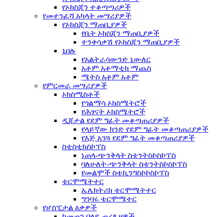
የኦክስጂን ተቆጣጣሪዎች
የመተንፈሻ አካላት መሣሪያዎች
የኦክስጂን ማጠቢያዎች
የቤት ኦክስጂን ማጠቢያዎች
ተንቀሳቃሽ የኦክስጂን ማጠቢያዎች
ኒበሉ
የአልትራሳውንድ ኒውለር
አቶም አቶማቲክ ማጨስ
ሜትስ አቶም አቶም
የምርመራ መሣሪያዎች
ኦክስሚስቶች
የጎልማሳ ኦክስሜትሮች
የሕፃናት ኦክስሜትሮች
ዲጂታል የደም ግፊት መቆጣጠሪያዎች
የላይኛው ክንድ የደም ግፊት መቆጣጠሪያዎች
የእጅ አንጓ የደም ግፊት መቆጣጠሪያዎች
ስቲስቲክስኮፕስ
ነጠላ-ጭንቅላት ስቴንትስኮስኮፕስ
ባለሁለት-ጭንቅላት ስቴንትስኮስኮፕስ
የመልሞች ስቴኪንግስኮኮስኮፕስ
ቴርሞሜትተር
ኤሌክትሪክ ቴርሞሜትተር
ግንባሩ ቴርሞሜተር
የሆስፒታል ዕቃዎች
ከመጠን በላይ ጠረጴዛዎች