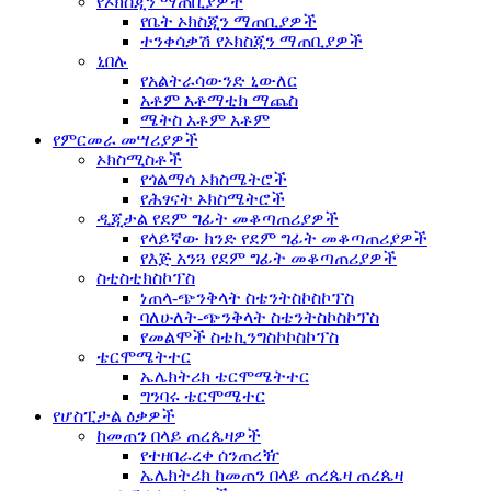
የኦክስጂን ማጠቢያዎች
የቤት ኦክስጂን ማጠቢያዎች
ተንቀሳቃሽ የኦክስጂን ማጠቢያዎች
ኒበሉ
የአልትራሳውንድ ኒውለር
አቶም አቶማቲክ ማጨስ
ሜትስ አቶም አቶም
የምርመራ መሣሪያዎች
ኦክስሚስቶች
የጎልማሳ ኦክስሜትሮች
የሕፃናት ኦክስሜትሮች
ዲጂታል የደም ግፊት መቆጣጠሪያዎች
የላይኛው ክንድ የደም ግፊት መቆጣጠሪያዎች
የእጅ አንጓ የደም ግፊት መቆጣጠሪያዎች
ስቲስቲክስኮፕስ
ነጠላ-ጭንቅላት ስቴንትስኮስኮፕስ
ባለሁለት-ጭንቅላት ስቴንትስኮስኮፕስ
የመልሞች ስቴኪንግስኮኮስኮፕስ
ቴርሞሜትተር
ኤሌክትሪክ ቴርሞሜትተር
ግንባሩ ቴርሞሜተር
የሆስፒታል ዕቃዎች
ከመጠን በላይ ጠረጴዛዎች
የተዘበራረቀ ሰንጠረዥ
ኤሌክትሪክ ከመጠን በላይ ጠረጴዛ ጠረጴዛ