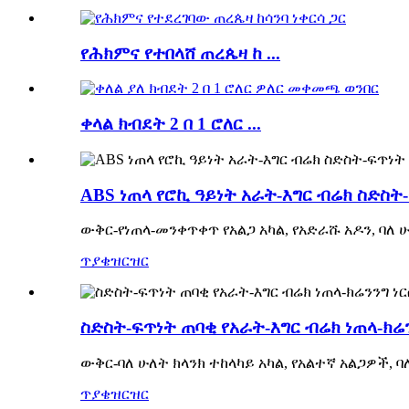
የሕክምና የተበላሸ ጠረጴዛ ከ ...
ቀላል ክብደት 2 በ 1 ሮለር ...
ABS ነጠላ የሮኪ ዓይነት አራት-እግር ብሬክ ስድስት
ውቅር-የነጠላ-መንቀጥቀጥ የአልጋ አካል, የአድራሹ አዶን, ባለ
ጥያቄ
ዝርዝር
ስድስት-ፍጥነት ጠባቂ የአራት-እግር ብሬክ ነጠላ-ክሬን
ውቅር-ባለ ሁለት ክላንክ ተከላካይ አካል, የአልተኛ አልጋዎች, 
ጥያቄ
ዝርዝር