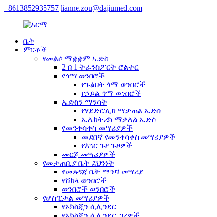
+8613852935757
lianne.zou@dajiumed.com
ቤት
ምርቶች
የመልሶ ማቋቋም ኤድስ
2 በ 1 ትራንስፖርት ሮልተር
የጎማ ወንበሮች
የጉልበት ጎማ ወንበሮች
የኃይል ጎማ ወንበሮች
ኤድስን ማንሳት
የሃይድሮሊክ ማቃጠል ኤድስ
ኤሌክትሪክ ማቃለል ኤድስ
የመንቀሳቀስ መሣሪያዎች
መደበኛ የመንቀሳቀስ መሣሪያዎች
የእግር ጉዞ ጉዞዎች
መርጃ መሣሪያዎች
የመታጠቢያ ቤት ደህንነት
የመጸዳጃ ቤት ማንሻ መሣሪያ
የሸክላ ወንበሮች
ወንበሮች ወንበሮች
የሆስፒታል መሣሪያዎች
የኦክስጂን ሲሊንደር
የኦክስጂን ሲሊንደር ጋሪዎች