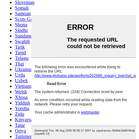
Slovenian
Somali
Samoan
Scots Gaelic
Shona
Sindhi
Sundanese
Swahili
Tajik
Tamil
Telugu
Thai
Ukrainian
Urdu
Uzbek
Vietnamese
Welsh
Xhosa
Yiddish
Yoruba
Zulu
Kinyarwanda
Tatar
Oriya
Turkmen