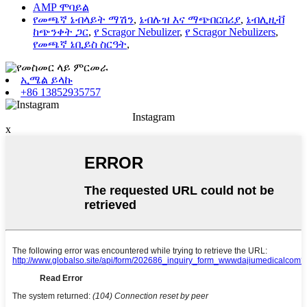
AMP ሞባይል
የመጫኛ ኔብላይት ማሽን
,
ኔብሉዝ እና ማጭበርበሪያ
,
ኔብሊዚቭ
ከጭንቀት ጋር
,
የ Scragor Nebulizer
,
የ Scragor Nebulizers
,
የመጫኛ ኔቢይስ ስርዓት
,
ኢሜል ይላኩ
+86 13852935757
Instagram
x