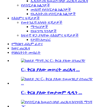
ኤሌክትሪክ ከመጠን በላይ ጠረጴዛ ጠረጴዛ
የሆስፒታል አልጋዎች
መደበኛ የሆስፒታል አልጋዎች
የኤሌክትሪክ ሆስፒታል አልጋዎች
የሕክምና ፍጆታዎች
የመተንፈሻ አካላት ፍጆታዎች
ማጣሪያዎች
የአፍንጫ ካንላዎች
ከፍተኛ ዋጋ ያላቸው የሕክምና ፍጆታዎች
የታሸገ አሠራር
የማህፀን ሐኪም ፈተና
ክወና ጠረጴዛ
የባለቤትነት መብራት
C- ቅርፅ ያለው መሠረት ጠረጴዛ ...
C- ቅርፅ ያለው የመታመም ዲዲን ...