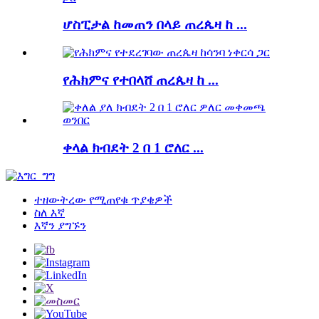
ሆስፒታል ከመጠን በላይ ጠረጴዛ ከ ...
የሕክምና የተበላሸ ጠረጴዛ ከ ...
ቀላል ክብደት 2 በ 1 ሮለር ...
ተዘውትረው የሚጠየቁ ጥያቄዎች
ስለ እኛ
እኛን ያግኙን