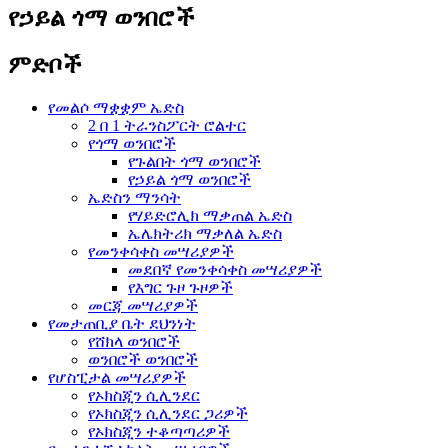
የኃይል ጎማ ወንበሮች
ምድቦች
የመልሶ ማቋቋም ኤድስ
2 በ 1 ትራንስፖርት ሮልተር
የጎማ ወንበሮች
የጉልበት ጎማ ወንበሮች
የኃይል ጎማ ወንበሮች
ኤድስን ማንሳት
የሃይድሮሊክ ማቃጠል ኤድስ
ኤሌክትሪክ ማቃለል ኤድስ
የመንቀሳቀስ መሣሪያዎች
መደበኛ የመንቀሳቀስ መሣሪያዎች
የእግር ጉዞ ጉዞዎች
መርጃ መሣሪያዎች
የመታጠቢያ ቤት ደህንነት
የሸክላ ወንበሮች
ወንበሮች ወንበሮች
የሆስፒታል መሣሪያዎች
የኦክስጂን ሲሊንደር
የኦክስጂን ሲሊንደር ጋሪዎች
የኦክስጂን ተቆጣጣሪዎች