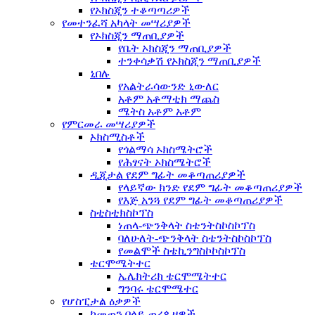
የኦክስጂን ተቆጣጣሪዎች
የመተንፈሻ አካላት መሣሪያዎች
የኦክስጂን ማጠቢያዎች
የቤት ኦክስጂን ማጠቢያዎች
ተንቀሳቃሽ የኦክስጂን ማጠቢያዎች
ኒበሉ
የአልትራሳውንድ ኒውለር
አቶም አቶማቲክ ማጨስ
ሜትስ አቶም አቶም
የምርመራ መሣሪያዎች
ኦክስሚስቶች
የጎልማሳ ኦክስሜትሮች
የሕፃናት ኦክስሜትሮች
ዲጂታል የደም ግፊት መቆጣጠሪያዎች
የላይኛው ክንድ የደም ግፊት መቆጣጠሪያዎች
የእጅ አንጓ የደም ግፊት መቆጣጠሪያዎች
ስቲስቲክስኮፕስ
ነጠላ-ጭንቅላት ስቴንትስኮስኮፕስ
ባለሁለት-ጭንቅላት ስቴንትስኮስኮፕስ
የመልሞች ስቴኪንግስኮኮስኮፕስ
ቴርሞሜትተር
ኤሌክትሪክ ቴርሞሜትተር
ግንባሩ ቴርሞሜተር
የሆስፒታል ዕቃዎች
ከመጠን በላይ ጠረጴዛዎች