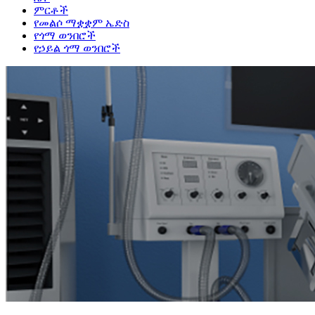
ምርቶች
የመልሶ ማቋቋም ኤድስ
የጎማ ወንበሮች
የኃይል ጎማ ወንበሮች