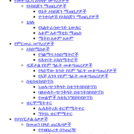
የመተንፈሻ አካላት መሣሪያዎች
የኦክስጂን ማጠቢያዎች
የቤት ኦክስጂን ማጠቢያዎች
ተንቀሳቃሽ የኦክስጂን ማጠቢያዎች
ኒበሉ
የአልትራሳውንድ ኒውለር
አቶም አቶማቲክ ማጨስ
ሜትስ አቶም አቶም
የምርመራ መሣሪያዎች
ኦክስሚስቶች
የጎልማሳ ኦክስሜትሮች
የሕፃናት ኦክስሜትሮች
ዲጂታል የደም ግፊት መቆጣጠሪያዎች
የላይኛው ክንድ የደም ግፊት መቆጣጠሪያዎች
የእጅ አንጓ የደም ግፊት መቆጣጠሪያዎች
ስቲስቲክስኮፕስ
ነጠላ-ጭንቅላት ስቴንትስኮስኮፕስ
ባለሁለት-ጭንቅላት ስቴንትስኮስኮፕስ
የመልሞች ስቴኪንግስኮኮስኮፕስ
ቴርሞሜትተር
ኤሌክትሪክ ቴርሞሜትተር
ግንባሩ ቴርሞሜተር
የሆስፒታል ዕቃዎች
ከመጠን በላይ ጠረጴዛዎች
የተዘበራረቀ ሰንጠረዥ