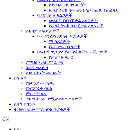
የተዘበራረቀ ሰንጠረዥ
ኤሌክትሪክ ከመጠን በላይ ጠረጴዛ ጠረጴዛ
የሆስፒታል አልጋዎች
መደበኛ የሆስፒታል አልጋዎች
የኤሌክትሪክ ሆስፒታል አልጋዎች
የሕክምና ፍጆታዎች
የመተንፈሻ አካላት ፍጆታዎች
ማጣሪያዎች
የአፍንጫ ካንላዎች
ከፍተኛ ዋጋ ያላቸው የሕክምና ፍጆታዎች
የታሸገ አሠራር
የማህፀን ሐኪም ፈተና
ክወና ጠረጴዛ
የባለቤትነት መብራት
ስለ እኛ
የኩባንያ መገለጫ
የኮርፖሬት ባህል
ምርቶች ዜና
ተዘውትረው የሚጠየቁ ጥያቄዎች
እኛን ያግኙን
ተዘውትረው የሚጠየቁ ጥያቄዎች
CN
ቤት