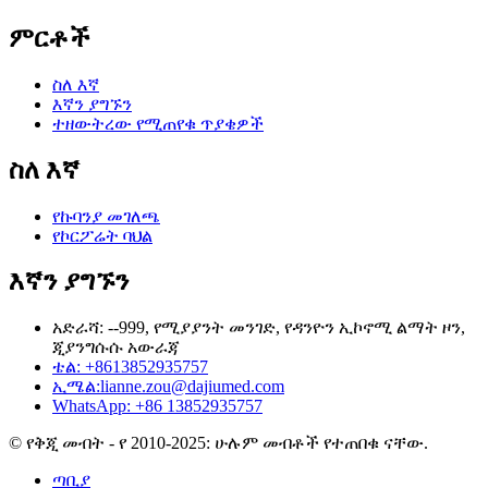
ምርቶች
ስለ እኛ
እኛን ያግኙን
ተዘውትረው የሚጠየቁ ጥያቄዎች
ስለ እኛ
የኩባንያ መገለጫ
የኮርፖሬት ባህል
እኛን ያግኙን
አድራሻ: --999, የሚያያንት መንገድ, የዳንዮን ኢኮኖሚ ልማት ዞን,
ጂያንግሱሱ አውራጃ
ቴል: +8613852935757
ኢሜል:
lianne.zou@dajiumed.com
WhatsApp: +86 13852935757
© የቅጂ መብት - የ 2010-2025: ሁሉም መብቶች የተጠበቁ ናቸው.
ጣቢያ