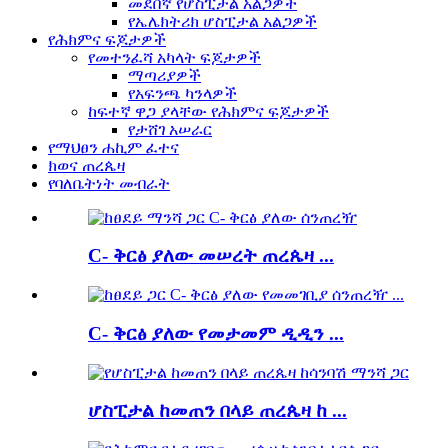
መደበኛ የሆስፒታል አልጋዎች
የኤሌክትሪክ ሆስፒታል አልጋዎች
የሕክምና ፍጆታዎች
የመተንፈሻ አካላት ፍጆታዎች
ማጣሪያዎች
የአፍንጫ ካንላዎች
ከፍተኛ ዋጋ ያላቸው የሕክምና ፍጆታዎች
የታሸገ አሠራር
የማህፀን ሐኪም ፈተና
ክወና ጠረጴዛ
የባለቤትነት መብራት
C- ቅርፅ ያለው መሠረት ጠረጴዛ ...
C- ቅርፅ ያለው የመታመም ዲዲን ...
ሆስፒታል ከመጠን በላይ ጠረጴዛ ከ ...