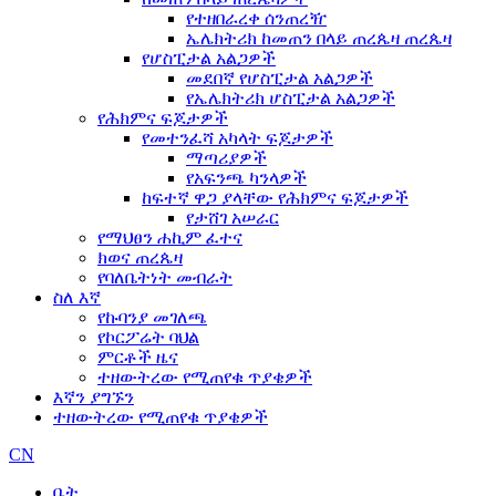
የተዘበራረቀ ሰንጠረዥ
ኤሌክትሪክ ከመጠን በላይ ጠረጴዛ ጠረጴዛ
የሆስፒታል አልጋዎች
መደበኛ የሆስፒታል አልጋዎች
የኤሌክትሪክ ሆስፒታል አልጋዎች
የሕክምና ፍጆታዎች
የመተንፈሻ አካላት ፍጆታዎች
ማጣሪያዎች
የአፍንጫ ካንላዎች
ከፍተኛ ዋጋ ያላቸው የሕክምና ፍጆታዎች
የታሸገ አሠራር
የማህፀን ሐኪም ፈተና
ክወና ጠረጴዛ
የባለቤትነት መብራት
ስለ እኛ
የኩባንያ መገለጫ
የኮርፖሬት ባህል
ምርቶች ዜና
ተዘውትረው የሚጠየቁ ጥያቄዎች
እኛን ያግኙን
ተዘውትረው የሚጠየቁ ጥያቄዎች
CN
ቤት