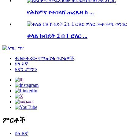
የሕክምና የተበላሸ ጠረጴዛ ከ ...
ቀላል ክብደት 2 በ 1 ሮለር ...
ተዘውትረው የሚጠየቁ ጥያቄዎች
ስለ እኛ
እኛን ያግኙን
ምርቶች
ስለ እኛ