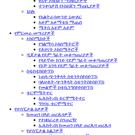
የቤት ኦክስጂን ማጠቢያዎች
ተንቀሳቃሽ የኦክስጂን ማጠቢያዎች
ኒበሉ
የአልትራሳውንድ ኒውለር
አቶም አቶማቲክ ማጨስ
ሜትስ አቶም አቶም
የምርመራ መሣሪያዎች
ኦክስሚስቶች
የጎልማሳ ኦክስሜትሮች
የሕፃናት ኦክስሜትሮች
ዲጂታል የደም ግፊት መቆጣጠሪያዎች
የላይኛው ክንድ የደም ግፊት መቆጣጠሪያዎች
የእጅ አንጓ የደም ግፊት መቆጣጠሪያዎች
ስቲስቲክስኮፕስ
ነጠላ-ጭንቅላት ስቴንትስኮስኮፕስ
ባለሁለት-ጭንቅላት ስቴንትስኮስኮፕስ
የመልሞች ስቴኪንግስኮኮስኮፕስ
ቴርሞሜትተር
ኤሌክትሪክ ቴርሞሜትተር
ግንባሩ ቴርሞሜተር
የሆስፒታል ዕቃዎች
ከመጠን በላይ ጠረጴዛዎች
የተዘበራረቀ ሰንጠረዥ
ኤሌክትሪክ ከመጠን በላይ ጠረጴዛ ጠረጴዛ
የሆስፒታል አልጋዎች