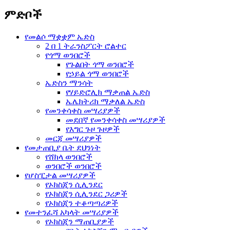
ምድቦች
የመልሶ ማቋቋም ኤድስ
2 በ 1 ትራንስፖርት ሮልተር
የጎማ ወንበሮች
የጉልበት ጎማ ወንበሮች
የኃይል ጎማ ወንበሮች
ኤድስን ማንሳት
የሃይድሮሊክ ማቃጠል ኤድስ
ኤሌክትሪክ ማቃለል ኤድስ
የመንቀሳቀስ መሣሪያዎች
መደበኛ የመንቀሳቀስ መሣሪያዎች
የእግር ጉዞ ጉዞዎች
መርጃ መሣሪያዎች
የመታጠቢያ ቤት ደህንነት
የሸክላ ወንበሮች
ወንበሮች ወንበሮች
የሆስፒታል መሣሪያዎች
የኦክስጂን ሲሊንደር
የኦክስጂን ሲሊንደር ጋሪዎች
የኦክስጂን ተቆጣጣሪዎች
የመተንፈሻ አካላት መሣሪያዎች
የኦክስጂን ማጠቢያዎች