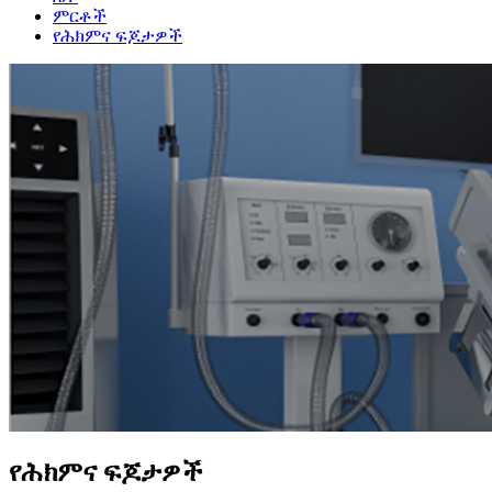
ምርቶች
የሕክምና ፍጆታዎች
የሕክምና ፍጆታዎች