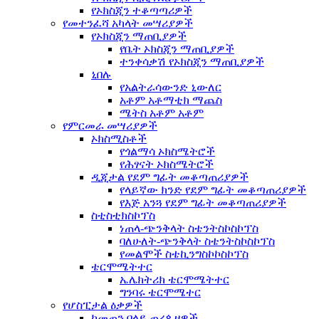
የኦክስጂን ተቆጣጣሪዎች
የመተንፈሻ አካላት መሣሪያዎች
የኦክስጂን ማጠቢያዎች
የቤት ኦክስጂን ማጠቢያዎች
ተንቀሳቃሽ የኦክስጂን ማጠቢያዎች
ኒበሉ
የአልትራሳውንድ ኒውለር
አቶም አቶማቲክ ማጨስ
ሜትስ አቶም አቶም
የምርመራ መሣሪያዎች
ኦክስሚስቶች
የጎልማሳ ኦክስሜትሮች
የሕፃናት ኦክስሜትሮች
ዲጂታል የደም ግፊት መቆጣጠሪያዎች
የላይኛው ክንድ የደም ግፊት መቆጣጠሪያዎች
የእጅ አንጓ የደም ግፊት መቆጣጠሪያዎች
ስቲስቲክስኮፕስ
ነጠላ-ጭንቅላት ስቴንትስኮስኮፕስ
ባለሁለት-ጭንቅላት ስቴንትስኮስኮፕስ
የመልሞች ስቴኪንግስኮኮስኮፕስ
ቴርሞሜትተር
ኤሌክትሪክ ቴርሞሜትተር
ግንባሩ ቴርሞሜተር
የሆስፒታል ዕቃዎች
ከመጠን በላይ ጠረጴዛዎች