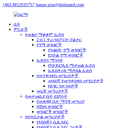
+8613852935757
lianne.zou@dajiumed.com
ቤት
ምርቶች
የመልሶ ማቋቋም ኤድስ
2 በ 1 ትራንስፖርት ሮልተር
የጎማ ወንበሮች
የጉልበት ጎማ ወንበሮች
የኃይል ጎማ ወንበሮች
ኤድስን ማንሳት
የሃይድሮሊክ ማቃጠል ኤድስ
ኤሌክትሪክ ማቃለል ኤድስ
የመንቀሳቀስ መሣሪያዎች
መደበኛ የመንቀሳቀስ መሣሪያዎች
የእግር ጉዞ ጉዞዎች
መርጃ መሣሪያዎች
የመታጠቢያ ቤት ደህንነት
የመጸዳጃ ቤት ማንሻ መሣሪያ
የሸክላ ወንበሮች
ወንበሮች ወንበሮች
የሆስፒታል መሣሪያዎች
የኦክስጂን ሲሊንደር
የኦክስጂን ሲሊንደር ጋሪዎች