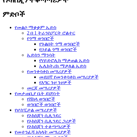
ምድቦች
የመልሶ ማቋቋም ኤድስ
2 በ 1 ትራንስፖርት ሮልተር
የጎማ ወንበሮች
የጉልበት ጎማ ወንበሮች
የኃይል ጎማ ወንበሮች
ኤድስን ማንሳት
የሃይድሮሊክ ማቃጠል ኤድስ
ኤሌክትሪክ ማቃለል ኤድስ
የመንቀሳቀስ መሣሪያዎች
መደበኛ የመንቀሳቀስ መሣሪያዎች
የእግር ጉዞ ጉዞዎች
መርጃ መሣሪያዎች
የመታጠቢያ ቤት ደህንነት
የሸክላ ወንበሮች
ወንበሮች ወንበሮች
የሆስፒታል መሣሪያዎች
የኦክስጂን ሲሊንደር
የኦክስጂን ሲሊንደር ጋሪዎች
የኦክስጂን ተቆጣጣሪዎች
የመተንፈሻ አካላት መሣሪያዎች