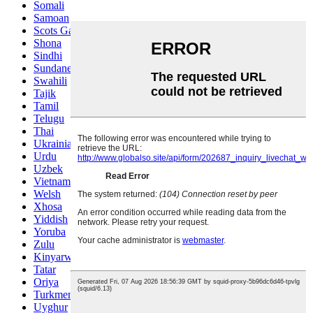
Somali
Samoan
Scots Gaelic
Shona
Sindhi
Sundanese
Swahili
Tajik
Tamil
Telugu
Thai
Ukrainian
Urdu
Uzbek
Vietnamese
Welsh
Xhosa
Yiddish
Yoruba
Zulu
Kinyarwanda
Tatar
Oriya
Turkmen
Uyghur