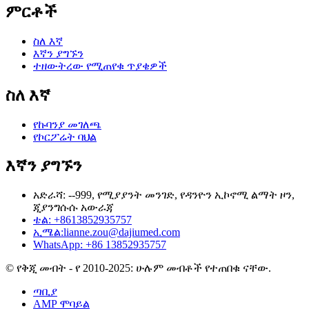
ምርቶች
ስለ እኛ
እኛን ያግኙን
ተዘውትረው የሚጠየቁ ጥያቄዎች
ስለ እኛ
የኩባንያ መገለጫ
የኮርፖሬት ባህል
እኛን ያግኙን
አድራሻ: --999, የሚያያንት መንገድ, የዳንዮን ኢኮኖሚ ልማት ዞን,
ጂያንግሱሱ አውራጃ
ቴል: +8613852935757
ኢሜል:
lianne.zou@dajiumed.com
WhatsApp: +86 13852935757
© የቅጂ መብት - የ 2010-2025: ሁሉም መብቶች የተጠበቁ ናቸው.
ጣቢያ
AMP ሞባይል