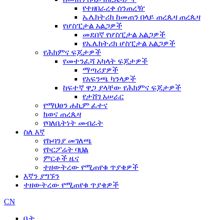
የተዘበራረቀ ሰንጠረዥ
ኤሌክትሪክ ከመጠን በላይ ጠረጴዛ ጠረጴዛ
የሆስፒታል አልጋዎች
መደበኛ የሆስፒታል አልጋዎች
የኤሌክትሪክ ሆስፒታል አልጋዎች
የሕክምና ፍጆታዎች
የመተንፈሻ አካላት ፍጆታዎች
ማጣሪያዎች
የአፍንጫ ካንላዎች
ከፍተኛ ዋጋ ያላቸው የሕክምና ፍጆታዎች
የታሸገ አሠራር
የማህፀን ሐኪም ፈተና
ክወና ጠረጴዛ
የባለቤትነት መብራት
ስለ እኛ
የኩባንያ መገለጫ
የኮርፖሬት ባህል
ምርቶች ዜና
ተዘውትረው የሚጠየቁ ጥያቄዎች
እኛን ያግኙን
ተዘውትረው የሚጠየቁ ጥያቄዎች
CN
ቤት