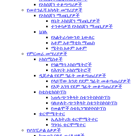
የኦክስጂን ተቆጣጣሪዎች
የመተንፈሻ አካላት መሣሪያዎች
የኦክስጂን ማጠቢያዎች
የቤት ኦክስጂን ማጠቢያዎች
ተንቀሳቃሽ የኦክስጂን ማጠቢያዎች
ኒበሉ
የአልትራሳውንድ ኒውለር
አቶም አቶማቲክ ማጨስ
ሜትስ አቶም አቶም
የምርመራ መሣሪያዎች
ኦክስሚስቶች
የጎልማሳ ኦክስሜትሮች
የሕፃናት ኦክስሜትሮች
ዲጂታል የደም ግፊት መቆጣጠሪያዎች
የላይኛው ክንድ የደም ግፊት መቆጣጠሪያዎች
የእጅ አንጓ የደም ግፊት መቆጣጠሪያዎች
ስቲስቲክስኮፕስ
ነጠላ-ጭንቅላት ስቴንትስኮስኮፕስ
ባለሁለት-ጭንቅላት ስቴንትስኮስኮፕስ
የመልሞች ስቴኪንግስኮኮስኮፕስ
ቴርሞሜትተር
ኤሌክትሪክ ቴርሞሜትተር
ግንባሩ ቴርሞሜተር
የሆስፒታል ዕቃዎች
ከመጠን በላይ ጠረጴዛዎች