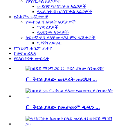
የሆስፒታል አልጋዎች
መደበኛ የሆስፒታል አልጋዎች
የኤሌክትሪክ ሆስፒታል አልጋዎች
የሕክምና ፍጆታዎች
የመተንፈሻ አካላት ፍጆታዎች
ማጣሪያዎች
የአፍንጫ ካንላዎች
ከፍተኛ ዋጋ ያላቸው የሕክምና ፍጆታዎች
የታሸገ አሠራር
የማህፀን ሐኪም ፈተና
ክወና ጠረጴዛ
የባለቤትነት መብራት
C- ቅርፅ ያለው መሠረት ጠረጴዛ ...
C- ቅርፅ ያለው የመታመም ዲዲን ...