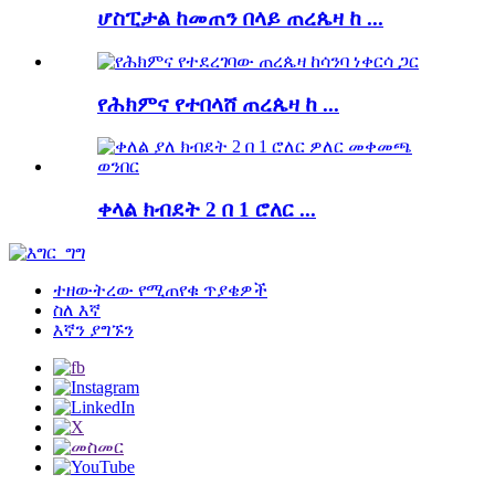
ሆስፒታል ከመጠን በላይ ጠረጴዛ ከ ...
የሕክምና የተበላሸ ጠረጴዛ ከ ...
ቀላል ክብደት 2 በ 1 ሮለር ...
ተዘውትረው የሚጠየቁ ጥያቄዎች
ስለ እኛ
እኛን ያግኙን