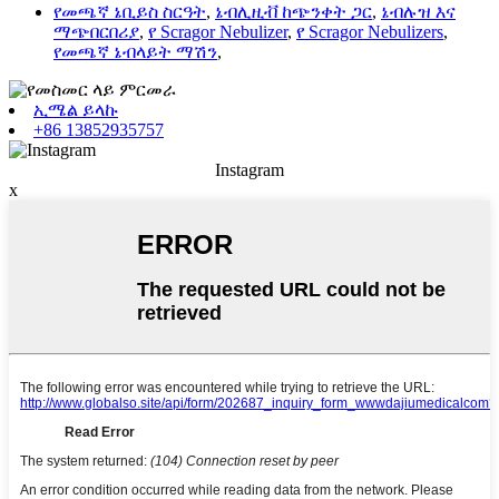
የመጫኛ ኔቢይስ ስርዓት
,
ኔብሊዚቭ ከጭንቀት ጋር
,
ኔብሉዝ እና
ማጭበርበሪያ
,
የ Scragor Nebulizer
,
የ Scragor Nebulizers
,
የመጫኛ ኔብላይት ማሽን
,
ኢሜል ይላኩ
+86 13852935757
Instagram
x