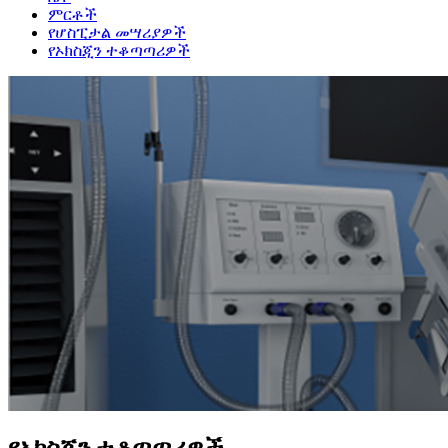
ምርቶች
የሆስፒታል መሣሪያዎች
የኦክስጂን ተቆጣጣሪዎች
የኦክስጂን ተቆጣጣሪዎች