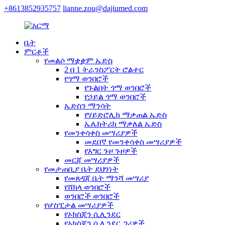
+8613852935757
lianne.zou@dajiumed.com
ቤት
ምርቶች
የመልሶ ማቋቋም ኤድስ
2 በ 1 ትራንስፖርት ሮልተር
የጎማ ወንበሮች
የጉልበት ጎማ ወንበሮች
የኃይል ጎማ ወንበሮች
ኤድስን ማንሳት
የሃይድሮሊክ ማቃጠል ኤድስ
ኤሌክትሪክ ማቃለል ኤድስ
የመንቀሳቀስ መሣሪያዎች
መደበኛ የመንቀሳቀስ መሣሪያዎች
የእግር ጉዞ ጉዞዎች
መርጃ መሣሪያዎች
የመታጠቢያ ቤት ደህንነት
የመጸዳጃ ቤት ማንሻ መሣሪያ
የሸክላ ወንበሮች
ወንበሮች ወንበሮች
የሆስፒታል መሣሪያዎች
የኦክስጂን ሲሊንደር
የኦክስጂን ሲሊንደር ጋሪዎች