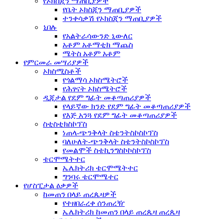
የኦክስጂን ማጠቢያዎች
የቤት ኦክስጂን ማጠቢያዎች
ተንቀሳቃሽ የኦክስጂን ማጠቢያዎች
ኒበሉ
የአልትራሳውንድ ኒውለር
አቶም አቶማቲክ ማጨስ
ሜትስ አቶም አቶም
የምርመራ መሣሪያዎች
ኦክስሚስቶች
የጎልማሳ ኦክስሜትሮች
የሕፃናት ኦክስሜትሮች
ዲጂታል የደም ግፊት መቆጣጠሪያዎች
የላይኛው ክንድ የደም ግፊት መቆጣጠሪያዎች
የእጅ አንጓ የደም ግፊት መቆጣጠሪያዎች
ስቲስቲክስኮፕስ
ነጠላ-ጭንቅላት ስቴንትስኮስኮፕስ
ባለሁለት-ጭንቅላት ስቴንትስኮስኮፕስ
የመልሞች ስቴኪንግስኮኮስኮፕስ
ቴርሞሜትተር
ኤሌክትሪክ ቴርሞሜትተር
ግንባሩ ቴርሞሜተር
የሆስፒታል ዕቃዎች
ከመጠን በላይ ጠረጴዛዎች
የተዘበራረቀ ሰንጠረዥ
ኤሌክትሪክ ከመጠን በላይ ጠረጴዛ ጠረጴዛ