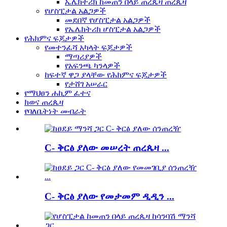
ኤሌክትሪክ ከመጠን በላይ ጠረጴዛ ጠረጴዛ
የሆስፒታል አልጋዎች
መደበኛ የሆስፒታል አልጋዎች
የኤሌክትሪክ ሆስፒታል አልጋዎች
የሕክምና ፍጆታዎች
የመተንፈሻ አካላት ፍጆታዎች
ማጣሪያዎች
የአፍንጫ ካንላዎች
ከፍተኛ ዋጋ ያላቸው የሕክምና ፍጆታዎች
የታሸገ አሠራር
የማህፀን ሐኪም ፈተና
ክወና ጠረጴዛ
የባለቤትነት መብራት
C- ቅርፅ ያለው መሠረት ጠረጴዛ ...
C- ቅርፅ ያለው የመታመም ዲዲን ...