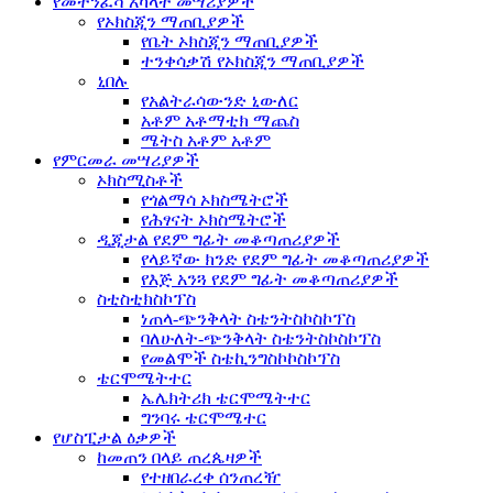
የመተንፈሻ አካላት መሣሪያዎች
የኦክስጂን ማጠቢያዎች
የቤት ኦክስጂን ማጠቢያዎች
ተንቀሳቃሽ የኦክስጂን ማጠቢያዎች
ኒበሉ
የአልትራሳውንድ ኒውለር
አቶም አቶማቲክ ማጨስ
ሜትስ አቶም አቶም
የምርመራ መሣሪያዎች
ኦክስሚስቶች
የጎልማሳ ኦክስሜትሮች
የሕፃናት ኦክስሜትሮች
ዲጂታል የደም ግፊት መቆጣጠሪያዎች
የላይኛው ክንድ የደም ግፊት መቆጣጠሪያዎች
የእጅ አንጓ የደም ግፊት መቆጣጠሪያዎች
ስቲስቲክስኮፕስ
ነጠላ-ጭንቅላት ስቴንትስኮስኮፕስ
ባለሁለት-ጭንቅላት ስቴንትስኮስኮፕስ
የመልሞች ስቴኪንግስኮኮስኮፕስ
ቴርሞሜትተር
ኤሌክትሪክ ቴርሞሜትተር
ግንባሩ ቴርሞሜተር
የሆስፒታል ዕቃዎች
ከመጠን በላይ ጠረጴዛዎች
የተዘበራረቀ ሰንጠረዥ