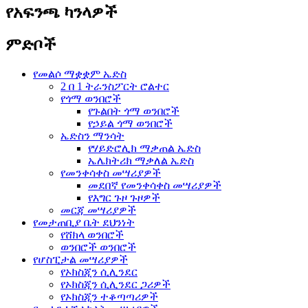
የአፍንጫ ካንላዎች
ምድቦች
የመልሶ ማቋቋም ኤድስ
2 በ 1 ትራንስፖርት ሮልተር
የጎማ ወንበሮች
የጉልበት ጎማ ወንበሮች
የኃይል ጎማ ወንበሮች
ኤድስን ማንሳት
የሃይድሮሊክ ማቃጠል ኤድስ
ኤሌክትሪክ ማቃለል ኤድስ
የመንቀሳቀስ መሣሪያዎች
መደበኛ የመንቀሳቀስ መሣሪያዎች
የእግር ጉዞ ጉዞዎች
መርጃ መሣሪያዎች
የመታጠቢያ ቤት ደህንነት
የሸክላ ወንበሮች
ወንበሮች ወንበሮች
የሆስፒታል መሣሪያዎች
የኦክስጂን ሲሊንደር
የኦክስጂን ሲሊንደር ጋሪዎች
የኦክስጂን ተቆጣጣሪዎች