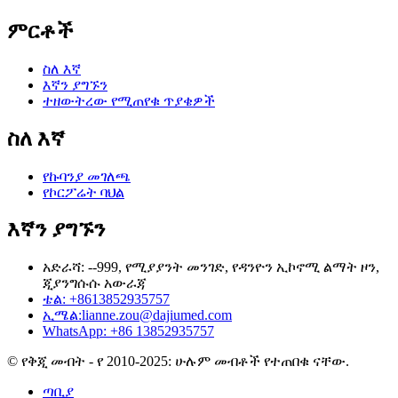
ምርቶች
ስለ እኛ
እኛን ያግኙን
ተዘውትረው የሚጠየቁ ጥያቄዎች
ስለ እኛ
የኩባንያ መገለጫ
የኮርፖሬት ባህል
እኛን ያግኙን
አድራሻ: --999, የሚያያንት መንገድ, የዳንዮን ኢኮኖሚ ልማት ዞን,
ጂያንግሱሱ አውራጃ
ቴል: +8613852935757
ኢሜል:
lianne.zou@dajiumed.com
WhatsApp: +86 13852935757
© የቅጂ መብት - የ 2010-2025: ሁሉም መብቶች የተጠበቁ ናቸው.
ጣቢያ