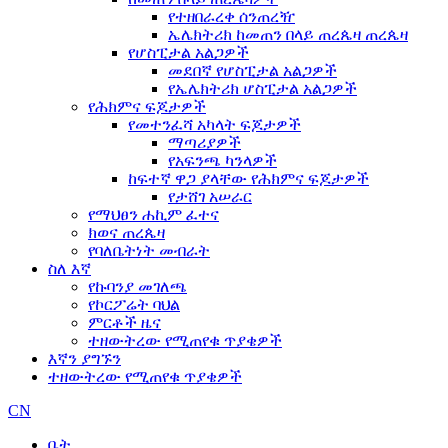
የተዘበራረቀ ሰንጠረዥ
ኤሌክትሪክ ከመጠን በላይ ጠረጴዛ ጠረጴዛ
የሆስፒታል አልጋዎች
መደበኛ የሆስፒታል አልጋዎች
የኤሌክትሪክ ሆስፒታል አልጋዎች
የሕክምና ፍጆታዎች
የመተንፈሻ አካላት ፍጆታዎች
ማጣሪያዎች
የአፍንጫ ካንላዎች
ከፍተኛ ዋጋ ያላቸው የሕክምና ፍጆታዎች
የታሸገ አሠራር
የማህፀን ሐኪም ፈተና
ክወና ጠረጴዛ
የባለቤትነት መብራት
ስለ እኛ
የኩባንያ መገለጫ
የኮርፖሬት ባህል
ምርቶች ዜና
ተዘውትረው የሚጠየቁ ጥያቄዎች
እኛን ያግኙን
ተዘውትረው የሚጠየቁ ጥያቄዎች
CN
ቤት