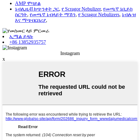
AMP ሞባይል
ኔብሊዚቭ ከጭንቀት ጋር
,
የ Scragor Nebulizer
,
የመጫኛ ኔቢይስ
ስርዓት
,
የመጫኛ ኔብላይት ማሽን
,
የ Scragor Nebulizers
,
ኔብሉዝ
እና ማጭበርበሪያ
,
ኢሜል ይላኩ
+86 13852935757
Instagram
x