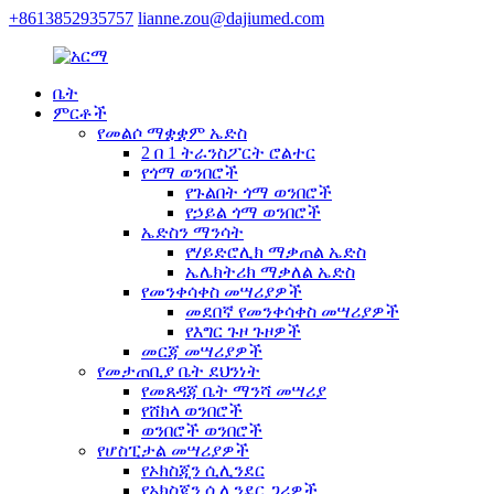
+8613852935757
lianne.zou@dajiumed.com
ቤት
ምርቶች
የመልሶ ማቋቋም ኤድስ
2 በ 1 ትራንስፖርት ሮልተር
የጎማ ወንበሮች
የጉልበት ጎማ ወንበሮች
የኃይል ጎማ ወንበሮች
ኤድስን ማንሳት
የሃይድሮሊክ ማቃጠል ኤድስ
ኤሌክትሪክ ማቃለል ኤድስ
የመንቀሳቀስ መሣሪያዎች
መደበኛ የመንቀሳቀስ መሣሪያዎች
የእግር ጉዞ ጉዞዎች
መርጃ መሣሪያዎች
የመታጠቢያ ቤት ደህንነት
የመጸዳጃ ቤት ማንሻ መሣሪያ
የሸክላ ወንበሮች
ወንበሮች ወንበሮች
የሆስፒታል መሣሪያዎች
የኦክስጂን ሲሊንደር
የኦክስጂን ሲሊንደር ጋሪዎች