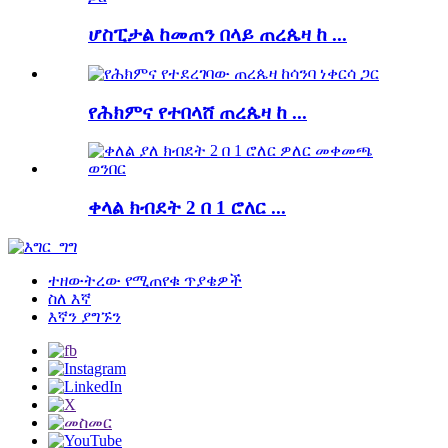
ሆስፒታል ከመጠን በላይ ጠረጴዛ ከ ...
የሕክምና የተበላሸ ጠረጴዛ ከ ...
ቀላል ክብደት 2 በ 1 ሮለር ...
ተዘውትረው የሚጠየቁ ጥያቄዎች
ስለ እኛ
እኛን ያግኙን