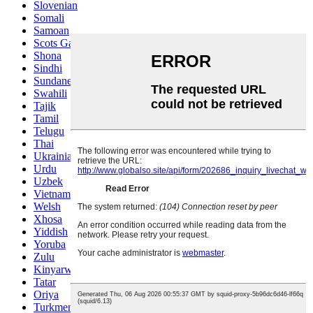
Slovenian
Somali
Samoan
Scots Gaelic
Shona
Sindhi
Sundanese
Swahili
Tajik
Tamil
Telugu
Thai
Ukrainian
Urdu
Uzbek
Vietnamese
Welsh
Xhosa
Yiddish
Yoruba
Zulu
Kinyarwanda
Tatar
Oriya
Turkmen