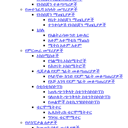
የኦክስጂን ተቆጣጣሪዎች
የመተንፈሻ አካላት መሣሪያዎች
የኦክስጂን ማጠቢያዎች
የቤት ኦክስጂን ማጠቢያዎች
ተንቀሳቃሽ የኦክስጂን ማጠቢያዎች
ኒበሉ
የአልትራሳውንድ ኒውለር
አቶም አቶማቲክ ማጨስ
ሜትስ አቶም አቶም
የምርመራ መሣሪያዎች
ኦክስሚስቶች
የጎልማሳ ኦክስሜትሮች
የሕፃናት ኦክስሜትሮች
ዲጂታል የደም ግፊት መቆጣጠሪያዎች
የላይኛው ክንድ የደም ግፊት መቆጣጠሪያዎች
የእጅ አንጓ የደም ግፊት መቆጣጠሪያዎች
ስቲስቲክስኮፕስ
ነጠላ-ጭንቅላት ስቴንትስኮስኮፕስ
ባለሁለት-ጭንቅላት ስቴንትስኮስኮፕስ
የመልሞች ስቴኪንግስኮኮስኮፕስ
ቴርሞሜትተር
ኤሌክትሪክ ቴርሞሜትተር
ግንባሩ ቴርሞሜተር
የሆስፒታል ዕቃዎች
ከመጠን በላይ ጠረጴዛዎች