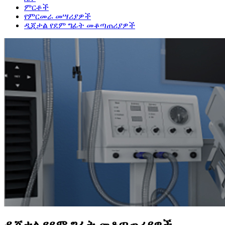
ምርቶች
የምርመራ መሣሪያዎች
ዲጂታል የደም ግፊት መቆጣጠሪያዎች
ዲጂታል የደም ግፊት መቆጣጠሪያዎች