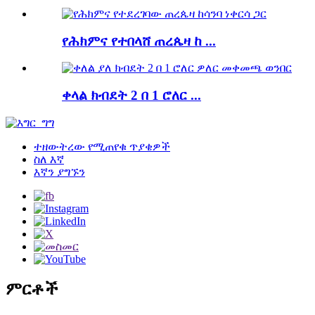
የሕክምና የተበላሸ ጠረጴዛ ከ ...
ቀላል ክብደት 2 በ 1 ሮለር ...
ተዘውትረው የሚጠየቁ ጥያቄዎች
ስለ እኛ
እኛን ያግኙን
ምርቶች