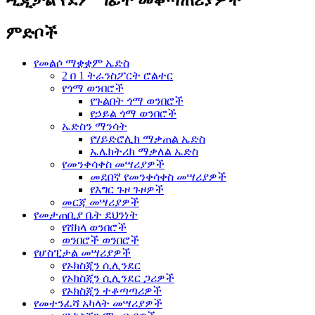
ምድቦች
የመልሶ ማቋቋም ኤድስ
2 በ 1 ትራንስፖርት ሮልተር
የጎማ ወንበሮች
የጉልበት ጎማ ወንበሮች
የኃይል ጎማ ወንበሮች
ኤድስን ማንሳት
የሃይድሮሊክ ማቃጠል ኤድስ
ኤሌክትሪክ ማቃለል ኤድስ
የመንቀሳቀስ መሣሪያዎች
መደበኛ የመንቀሳቀስ መሣሪያዎች
የእግር ጉዞ ጉዞዎች
መርጃ መሣሪያዎች
የመታጠቢያ ቤት ደህንነት
የሸክላ ወንበሮች
ወንበሮች ወንበሮች
የሆስፒታል መሣሪያዎች
የኦክስጂን ሲሊንደር
የኦክስጂን ሲሊንደር ጋሪዎች
የኦክስጂን ተቆጣጣሪዎች
የመተንፈሻ አካላት መሣሪያዎች