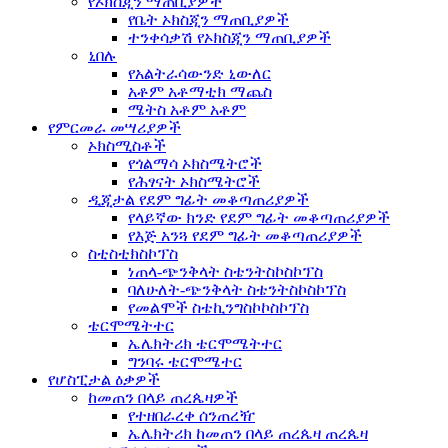
የኦክስጂን ማጠቢያዎች
የቤት ኦክስጂን ማጠቢያዎች
ተንቀሳቃሽ የኦክስጂን ማጠቢያዎች
ኒበሉ
የአልትራሳውንድ ኒውለር
አቶም አቶማቲክ ማጨስ
ሜትስ አቶም አቶም
የምርመራ መሣሪያዎች
ኦክስሚስቶች
የጎልማሳ ኦክስሜትሮች
የሕፃናት ኦክስሜትሮች
ዲጂታል የደም ግፊት መቆጣጠሪያዎች
የላይኛው ክንድ የደም ግፊት መቆጣጠሪያዎች
የእጅ አንጓ የደም ግፊት መቆጣጠሪያዎች
ስቲስቲክስኮፕስ
ነጠላ-ጭንቅላት ስቴንትስኮስኮፕስ
ባለሁለት-ጭንቅላት ስቴንትስኮስኮፕስ
የመልሞች ስቴኪንግስኮኮስኮፕስ
ቴርሞሜትተር
ኤሌክትሪክ ቴርሞሜትተር
ግንባሩ ቴርሞሜተር
የሆስፒታል ዕቃዎች
ከመጠን በላይ ጠረጴዛዎች
የተዘበራረቀ ሰንጠረዥ
ኤሌክትሪክ ከመጠን በላይ ጠረጴዛ ጠረጴዛ