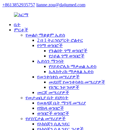
+8613852935757
lianne.zou@dajiumed.com
ቤት
ምርቶች
የመልሶ ማቋቋም ኤድስ
2 በ 1 ትራንስፖርት ሮልተር
የጎማ ወንበሮች
የጉልበት ጎማ ወንበሮች
የኃይል ጎማ ወንበሮች
ኤድስን ማንሳት
የሃይድሮሊክ ማቃጠል ኤድስ
ኤሌክትሪክ ማቃለል ኤድስ
የመንቀሳቀስ መሣሪያዎች
መደበኛ የመንቀሳቀስ መሣሪያዎች
የእግር ጉዞ ጉዞዎች
መርጃ መሣሪያዎች
የመታጠቢያ ቤት ደህንነት
የመጸዳጃ ቤት ማንሻ መሣሪያ
የሸክላ ወንበሮች
ወንበሮች ወንበሮች
የሆስፒታል መሣሪያዎች
የኦክስጂን ሲሊንደር
የኦክስጂን ሲሊንደር ጋሪዎች