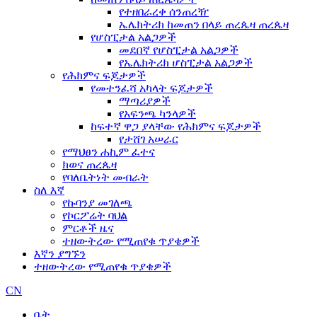
የተዘበራረቀ ሰንጠረዥ
ኤሌክትሪክ ከመጠን በላይ ጠረጴዛ ጠረጴዛ
የሆስፒታል አልጋዎች
መደበኛ የሆስፒታል አልጋዎች
የኤሌክትሪክ ሆስፒታል አልጋዎች
የሕክምና ፍጆታዎች
የመተንፈሻ አካላት ፍጆታዎች
ማጣሪያዎች
የአፍንጫ ካንላዎች
ከፍተኛ ዋጋ ያላቸው የሕክምና ፍጆታዎች
የታሸገ አሠራር
የማህፀን ሐኪም ፈተና
ክወና ጠረጴዛ
የባለቤትነት መብራት
ስለ እኛ
የኩባንያ መገለጫ
የኮርፖሬት ባህል
ምርቶች ዜና
ተዘውትረው የሚጠየቁ ጥያቄዎች
እኛን ያግኙን
ተዘውትረው የሚጠየቁ ጥያቄዎች
CN
ቤት