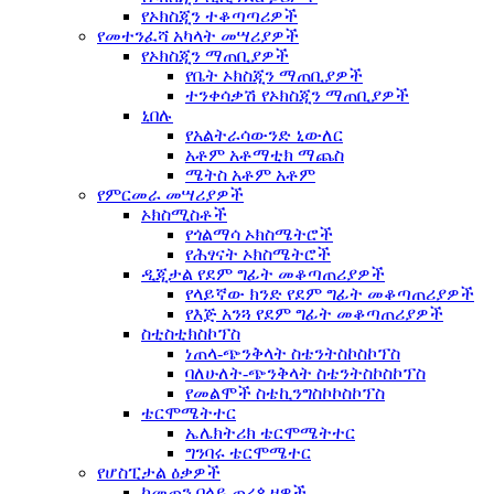
የኦክስጂን ተቆጣጣሪዎች
የመተንፈሻ አካላት መሣሪያዎች
የኦክስጂን ማጠቢያዎች
የቤት ኦክስጂን ማጠቢያዎች
ተንቀሳቃሽ የኦክስጂን ማጠቢያዎች
ኒበሉ
የአልትራሳውንድ ኒውለር
አቶም አቶማቲክ ማጨስ
ሜትስ አቶም አቶም
የምርመራ መሣሪያዎች
ኦክስሚስቶች
የጎልማሳ ኦክስሜትሮች
የሕፃናት ኦክስሜትሮች
ዲጂታል የደም ግፊት መቆጣጠሪያዎች
የላይኛው ክንድ የደም ግፊት መቆጣጠሪያዎች
የእጅ አንጓ የደም ግፊት መቆጣጠሪያዎች
ስቲስቲክስኮፕስ
ነጠላ-ጭንቅላት ስቴንትስኮስኮፕስ
ባለሁለት-ጭንቅላት ስቴንትስኮስኮፕስ
የመልሞች ስቴኪንግስኮኮስኮፕስ
ቴርሞሜትተር
ኤሌክትሪክ ቴርሞሜትተር
ግንባሩ ቴርሞሜተር
የሆስፒታል ዕቃዎች
ከመጠን በላይ ጠረጴዛዎች