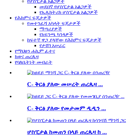
የሆስፒታል አልጋዎች
መደበኛ የሆስፒታል አልጋዎች
የኤሌክትሪክ ሆስፒታል አልጋዎች
የሕክምና ፍጆታዎች
የመተንፈሻ አካላት ፍጆታዎች
ማጣሪያዎች
የአፍንጫ ካንላዎች
ከፍተኛ ዋጋ ያላቸው የሕክምና ፍጆታዎች
የታሸገ አሠራር
የማህፀን ሐኪም ፈተና
ክወና ጠረጴዛ
የባለቤትነት መብራት
C- ቅርፅ ያለው መሠረት ጠረጴዛ ...
C- ቅርፅ ያለው የመታመም ዲዲን ...
ሆስፒታል ከመጠን በላይ ጠረጴዛ ከ ...